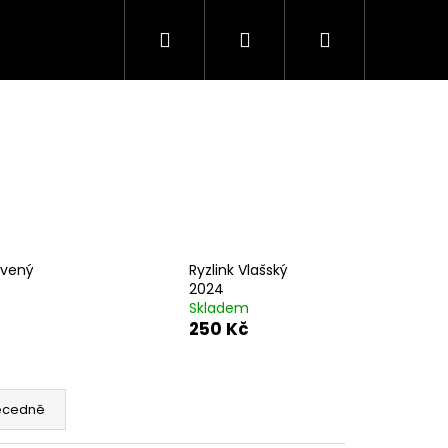
Hledat
Přihlášení
Nákupní
košík
rvený
Ryzlink Vlašský
2024
Skladem
250 Kč
Následující
ecedně