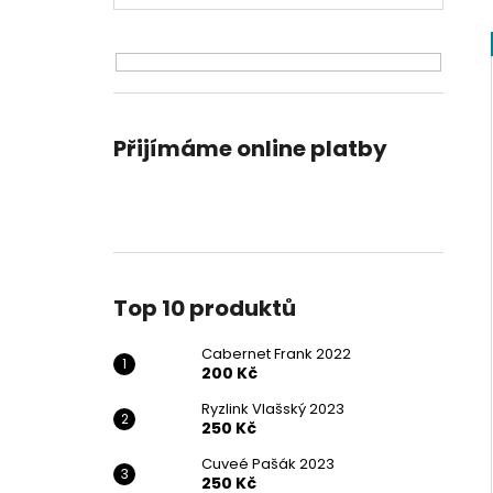
CABERNET FRANK 2022
l
200 Kč
Přijímáme online platby
Top 10 produktů
Cabernet Frank 2022
200 Kč
Ryzlink Vlašský 2023
250 Kč
Cuveé Pašák 2023
250 Kč