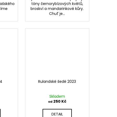
lašského
tóny černorybízových květů,
tíme
broskví a mandarinkové kůry.
Chuť je...
24
Rulandské šedé 2023
Skladem
250 Kč
od
DETAIL