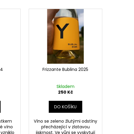
023
24
Frizzante Bublina 2025
Skladem
250 Kč
DO KOŠÍKU
lastkem
Víno se zeleno žlutými odstíny
́ víno
přecházející v zlatavou
 vzniklo
jiskrnost. Ve vůni se vyskytují