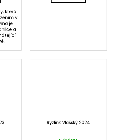
y, která
ežením v
ína je
anilce a
ázející
é...
023
Ryzlink Vlašský 2024