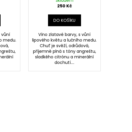
Skladem
250 Kč
DO KOŠÍKU
vůní
Víno zlatavé barvy, s vůní
́ho medu.
lipového květu a lučního medu.
dová,
Chuť je svěží, odrůdová,
ngreštu,
příjemně plná s tóny angreštu,
erální
sladkého citrónu a minerální
dochutí....