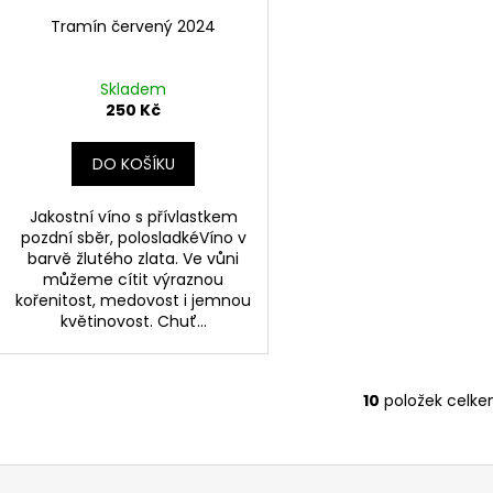
Tramín červený 2024
Skladem
250 Kč
DO KOŠÍKU
Jakostní víno s přívlastkem
pozdní sběr, polosladkéVíno v
barvě žlutého zlata. Ve vůni
můžeme cítit výraznou
kořenitost, medovost i jemnou
květinovost. Chuť...
10
položek celk
O
v
l
á