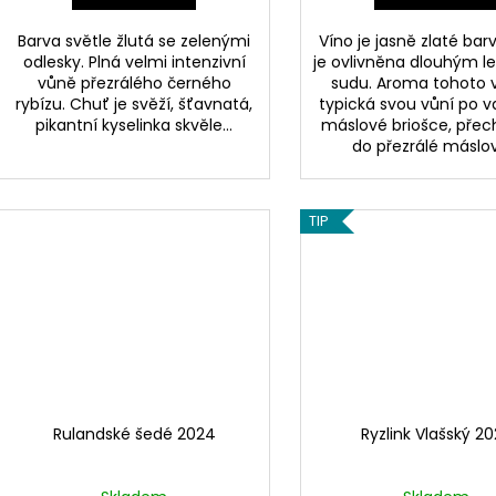
Barva světle žlutá se zelenými
Víno je jasně zlaté barv
odlesky. Plná velmi intenzivní
je ovlivněna dlouhým l
vůně přezrálého černého
sudu. Aroma tohoto v
rybízu. Chuť je svěží, šťavnatá,
typická svou vůní po v
pikantní kyselinka skvěle...
máslové briošce, přech
do přezrálé máslov
TIP
Rulandské šedé 2024
Ryzlink Vlašský 2