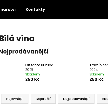
inařství
Kontakty
Co potřebujete najít?
Bílá vína
HLEDAT
Nejprodávanější
Doporučujeme
Frizzante Bublina
Tramín če
2025
2024
Skladem
Skladem
250 Kč
250 Kč
Ř
a
Nejlevnější
Nejdražší
Nejprodávanější
Ab
z