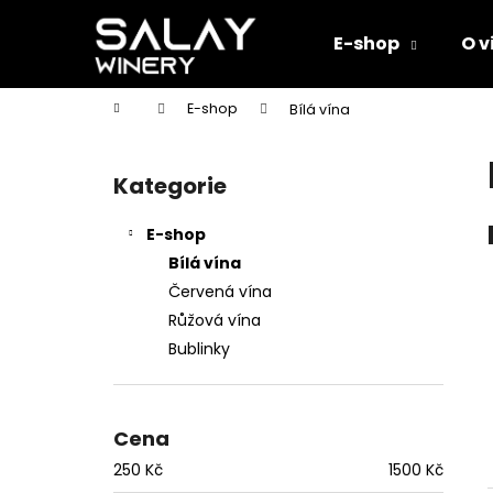
K
Přejít
na
o
E-shop
O v
obsah
Zpět
Zpět
š
do
do
í
Domů
E-shop
Bílá vína
k
obchodu
obchodu
P
o
Kategorie
Přeskočit
s
kategorie
t
E-shop
r
Bílá vína
a
Červená vína
n
Růžová vína
n
Bublinky
í
p
a
Cena
n
250
Kč
1500
Kč
e