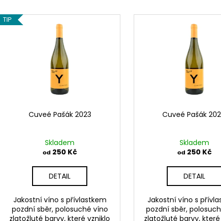
RYZLINK VLAŠSKÝ 2023
CUVEÉ PAŠÁK 2
e
V
250 Kč
250 Kč
n
TIP
ý
í
p
p
i
r
s
o
p
d
r
u
o
k
d
Cuveé Pašák 2023
Cuveé Pašák 20
t
u
ů
k
Skladem
Skladem
t
250 Kč
250 Kč
od
od
ů
DETAIL
DETAIL
Jakostní víno s přívlastkem
Jakostní víno s přív
pozdní sběr, polosuché víno
pozdní sběr, polosuche
zlatožluté barvy, které vzniklo
zlatožluté barvy, které