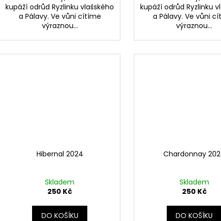
kupáží odrůd Ryzlinku vlašského
kupáží odrůd Ryzlinku v
a Pálavy. Ve vůni cítíme
a Pálavy. Ve vůni cí
výraznou...
výraznou...
Hibernal 2024
Chardonnay 20
Skladem
Skladem
250 Kč
250 Kč
DO KOŠÍKU
DO KOŠÍKU