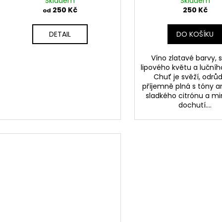
Skladem
Skladem
250 Kč
250 Kč
od
DETAIL
DO KOŠÍKU
Víno zlatavé barvy, s 
lipového květu a lučni
Chuť je svěží, odrů
příjemně plná s tóny a
sladkého citrónu a min
dochutí....