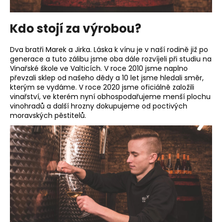
č
u
j
Kdo stojí za výrobou?
e
m
Dva bratři Marek a Jirka. Láska k vínu je v naší rodině již po
e
generace a tuto zálibu jsme oba dále rozvíjeli při studiu na
Vinařské škole ve Valticích. V roce 2010 jsme naplno
převzali sklep od našeho dědy a 10 let jsme hledali směr,
RYZLINK
kterým se vydáme. V roce 2020 jsme oficiálně založili
VLAŠSKÝ
vinařství, ve kterém nyní obhospodařujeme menší plochu
2024
vinohradů a další hrozny dokupujeme od poctivých
250
moravských pěstitelů.
Kč