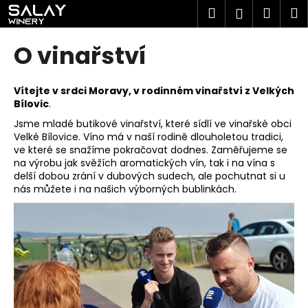
K
Přejít
Hledat
Náku
M
Přihlášen
na
o
obsah
Zpět
Zpět
košík
š
O vinařství
í
C
k
o
Vítejte v srdci Moravy, v rodinném vinařství z Velkých
Bílovic
.
p
Jsme mladé butikové vinařství, které sídlí ve vinařské obci
o
Velké Bílovice. Víno má v naší rodině dlouholetou tradici,
t
ve které se snažíme pokračovat dodnes. Zaměřujeme se
ř
na výrobu jak svěžích aromatických vín, tak i na vína s
delší dobou zrání v dubových sudech, ale pochutnat si u
e
nás můžete i na našich výborných bublinkách.
b
u
j
e
t
e
n