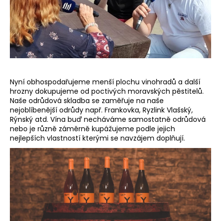
a
j
í
t
?
Nyní obhospodařujeme menší plochu vinohradů a další
hrozny dokupujeme od poctivých moravských pěstitelů.
Naše odrůdová skladba se zaměřuje na naše
nejoblíbenější odrůdy např. Frankovka, Ryzlink Vlašský,
HLEDAT
Rýnský atd. Vína buď necháváme samostatně odrůdová
nebo je různě záměrně kupážujeme podle jejich
nejlepších vlastností kterými se navzájem doplňují.
D
o
p
o
r
u