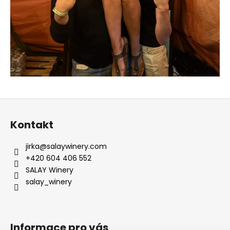
Z
á
Kontakt
p
a
jirka
@
salaywinery.com
t
+420 604 406 552
í
SALAY Winery
salay_winery
Informace pro vás