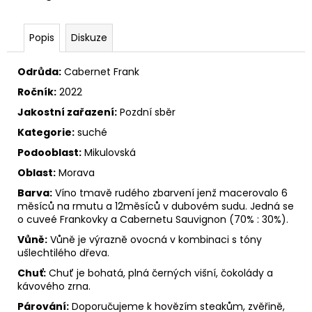
č
u
j
Popis
Diskuze
e
m
Odrůda:
Cabernet Frank
e
Ročník:
2022
Jakostní zařazení:
Pozdní sběr
FRIZZANTE
BUBLINA
Kategorie:
suché
2025
Podooblast:
Mikulovská
250
Oblast:
Morava
Kč
Barva:
Víno tmavě rudého zbarvení jenž macerovalo 6
měsíců na rmutu a 12měsíců v dubovém sudu. Jedná se
o cuveé Frankovky a Cabernetu Sauvignon (70% : 30%).
Vůně:
Vůně je výrazně ovocná v kombinaci s tóny
ušlechtilého dřeva.
Chuť:
Chuť je bohatá, plná černých višní, čokolády a
kávového zrna.
Párování:
Doporučujeme k hovězím steakům, zvěřině,