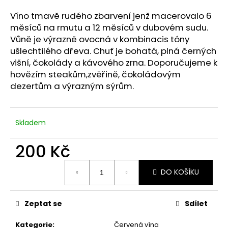
a
Víno tmavě rudého zbarvení jenž macerovalo 6
j
měsíců na rmutu a 12 měsíců v dubovém sudu.
í
Vůně je výrazně ovocná v kombinacis tóny
t
ušlechtilého dřeva. Chuť je bohatá, plná černých
višní, čokolády a kávového zrna. Doporučujeme k
?
hovězím steakům,zvěřině, čokoládovým
dezertům a výrazným sýrům.
HLEDAT
Skladem
200 Kč
D
Měrná
o
DO KOŠÍKU
cena:
p
o
Zeptat se
Sdílet
r
u
Kategorie
:
Červená vína