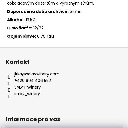
čokoládovým dezertům a výrazným sýrům.
Doporučená doba archvice:
5-7let
Alkohol:
13,5%
Číslo šarže:
12/22
Objem láhve:
0,75 litru
Z
á
Kontakt
p
a
jirka
@
salaywinery.com
t
+420 604 406 552
í
SALAY Winery
salay_winery
Informace pro vás